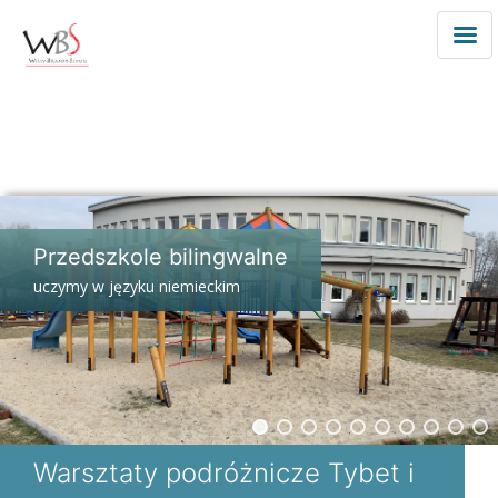
Przedszkole
Niemieckie
Deutscher
Kindergarten
Warschau
Przejdź
do
Przedszkole bilingwalne
treści
uczymy w języku niemieckim
Warsztaty podróżnicze Tybet i