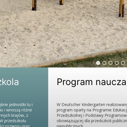
er
rten
u
zkola
Program naucza
bne jednostki tu i
W Deutscher Kindergarten realizowany
as i wnoszą różne
program oparty na Programie Edukacj
innych krajów, z
Przedszkolnej i Podstawy Programow
 W przedszkolu
obowiązującej dla przedszkoli publiczn
ci rozwoju oraz...
niepublicznych...