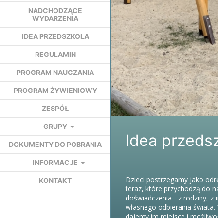
Deutsch
NADCHODZĄCE
WYDARZENIA
IDEA PRZEDSZKOLA
Kinderga
REGULAMIN
PROGRAM NAUCZANIA
Warscha
PROGRAM ŻYWIENIOWY
ZESPÓŁ
GRUPY
Idea przeds
DOKUMENTY DO POBRANIA
INFORMACJE
Dzieci postrzegamy jako odrę
KONTAKT
teraz, które przychodzą do n
doświadczenia - z rodziny, z 
własnego odbierania świata.
dajemy im miejsce i możliwoś