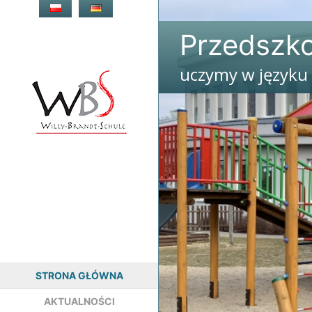
Przejdź
do
Przedszko
treści
uczymy w języku
Przedszk
Niemieck
STRONA GŁÓWNA
AKTUALNOŚCI