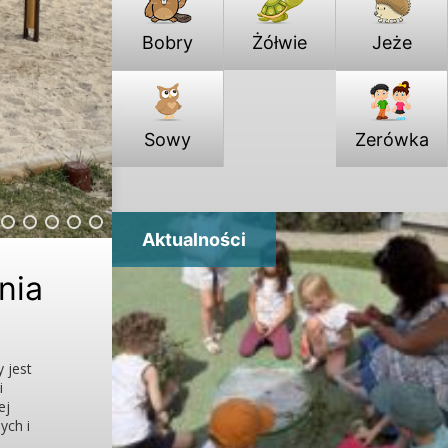
Bobry
Żółwie
Jeże
Sowy
Zerówka
Aktualności
nia
 jest
i
ej
ych i