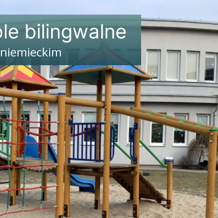
le bilingwalne
 niemieckim
ole
ie