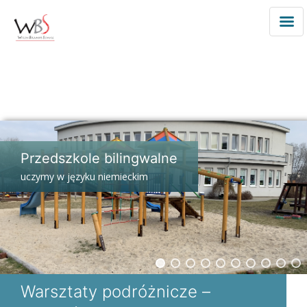
Przedszkole
Niemieckie
Deutscher
Kindergarten
Warschau
Przejdź
do
Przedszkole bilingwalne
treści
uczymy w języku niemieckim
Warsztaty podróżnicze –