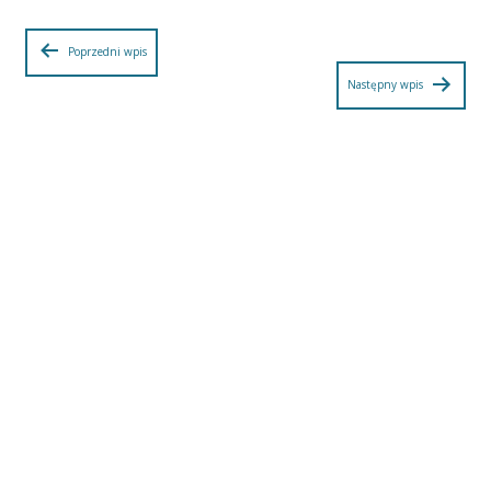
Nawigacja
Poprzedni wpis
Następny wpis
wpisu