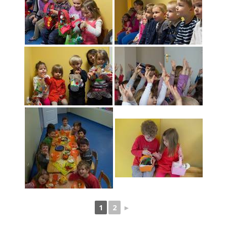
1
2
►