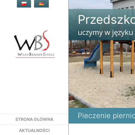
Przejdź
do
Przedszko
treści
uczymy w języku
Przedszkole
Niemieckie
Deutscher
Kindergarten
Warschau
Pieczenie pierni
STRONA GŁÓWNA
AKTUALNOŚCI