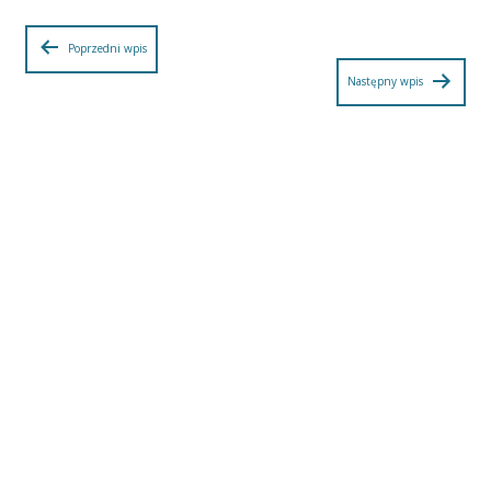
Nawigacja
Poprzedni wpis
Następny wpis
wpisu