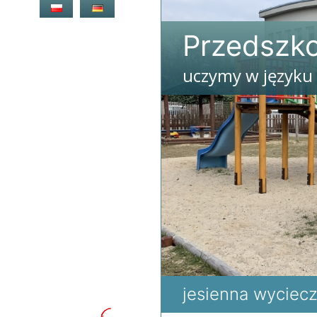
Przejdź
do
Przedszko
treści
uczymy w języku
jesienna wyciec