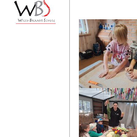
Przedszkole
Niemieckie
Deutscher
Kindergarten
Warschau