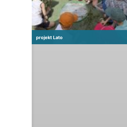
projekt Lato
projekt Lato