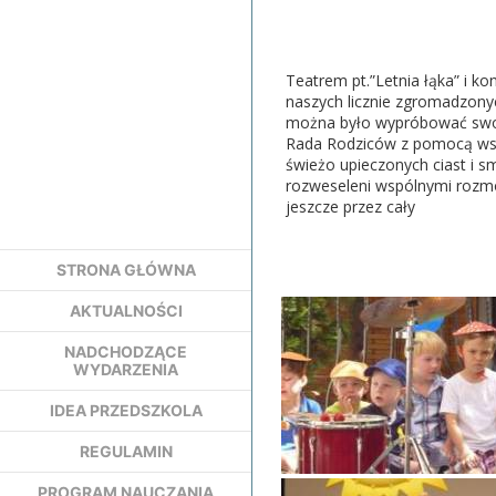
Teatrem pt.”Letnia łąka” i 
naszych licznie zgromadzony
można było wypróbować swoj
Rada Rodziców z pomocą wszy
świeżo upieczonych ciast i s
rozweseleni wspólnymi rozmo
jeszcze przez cały
STRONA GŁÓWNA
AKTUALNOŚCI
NADCHODZĄCE
WYDARZENIA
IDEA PRZEDSZKOLA
REGULAMIN
PROGRAM NAUCZANIA