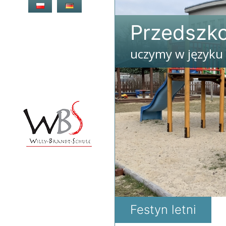
Przejdź
do
Przedszko
treści
uczymy w języku
Przedszkole
Niemieckie
Deutscher
Kindergarten
Warschau
Festyn letni