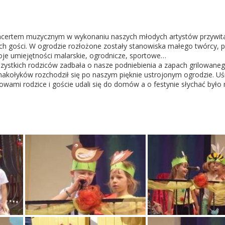
koncertem muzycznym w wykonaniu naszych młodych artystów przywit
ch gości. W ogrodzie rozłożone zostały stanowiska małego twórcy, p
e umiejętności malarskie, ogrodnicze, sportowe…
stkich rodziców zadbała o nasze podniebienia a zapach grilowaneg
makołyków rozchodził się po naszym pięknie ustrojonym ogrodzie. Uś
wami rodzice i goście udali się do domów a o festynie słychać był