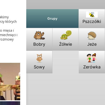
aliśmy
Grupy
Pszczółki
rzy których
o mięsa i
miechnięci i
o rozmowy
Bobry
Żółwie
Jeże
Sowy
Zerówka