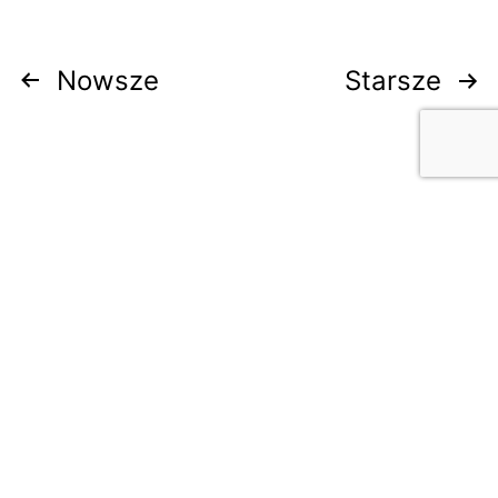
Stronicowanie
Nowsze
Starsze
wpisów