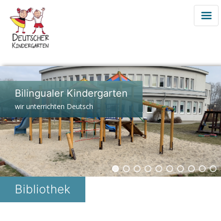
Zum
Inhalt
Bilingualer Kindergarten
springen
wir unterrichten Deutsch
Bibliothek