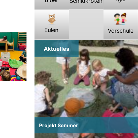
Biber
Schildkröten
Projekt Sommer
Projekt Sommer
Eulen
Vorschule
Aktuelles