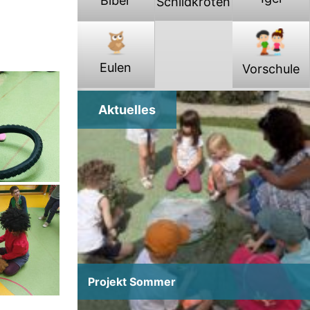
Biber
Schildkröten
Projekt Sommer
Projekt Sommer
Eulen
Vorschule
Aktuelles