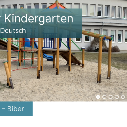
r Kindergarten
 Deutsch
– Biber