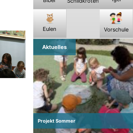
Biber
Schildkröten
Projekt Sommer
Projekt Sommer
Eulen
Vorschule
Aktuelles