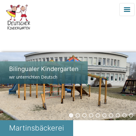
Zum
Inhalt
Bilingualer Kindergarten
springen
wir unterrichten Deutsch
Martinsbäckerei