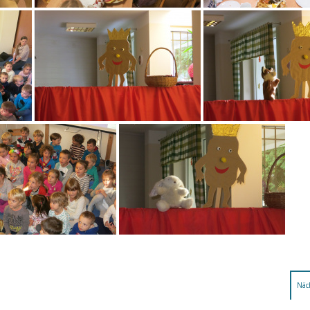
avigation
Näc